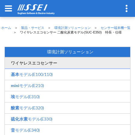
ホーム
＞
製品・サービス
＞
環境計測ソリューション
＞
センサー端末機一覧
＞ ワイヤレスエコセンサー 二酸化炭素モデル(SUC-E350) 特長・仕様
環境計測ソリューション
ワイヤレスエコセンサー
基本
モデル(E100/110)
mini
モデル(E210)
埃
モデル(E310)
酸素
モデル(E320)
硫化水素
モデル(E330)
音
モデル(E340)