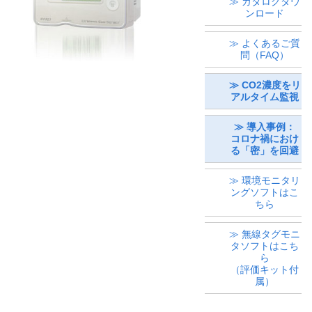
≫ カタログダウ
ンロード
≫ よくあるご質
問（FAQ）
≫ CO2濃度をリ
アルタイム監視
≫ 導入事例：
コロナ禍におけ
る「密」を回避
≫ 環境モニタリ
ングソフトはこ
ちら
≫ 無線タグモニ
タソフトはこち
ら
（評価キット付
属）