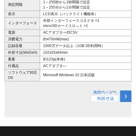
1～255秒から1秒間隔で設定
測定間隔
1～255分から1分間隔で設定
表示
LCD表示（バックライト機能有）
外部インターフェースコネクタ ×1
インターフェース
microSDカードスロット ×1
電源
ACアダプター/DC5V
消費電力
約470mW(max)
記録容量
1000万データ以上（1GB SD利用時）
外形寸法(WxDxH)
102x55x64mm
重量
約123g(本体)
付属品
ACアダプタ―
ソフトウェア対応
Microsoft Windows 10 日本語版
OS