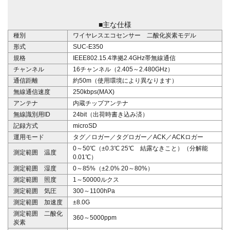
■主な仕様
種別
ワイヤレスエコセンサー 二酸化炭素モデル
形式
SUC-E350
規格
IEEE802.15.4準拠2.4GHz帯無線通信
チャンネル
16チャンネル（2.405～2.480GHz）
通信距離
約50m（使用環境により異なります）
無線通信速度
250kbps(MAX)
アンテナ
内蔵チップアンテナ
無線識別用ID
24bit（出荷時書き込み済）
記録方式
microSD
運用モード
タグ／ロガー／タグロガー／ACK／ACKロガー
0～50℃（±0.3℃ 25℃ 結露なきこと）（分解能
測定範囲 温度
0.01℃）
測定範囲 湿度
0～85%（±2.0% 20～80%）
測定範囲 照度
1～50000ルクス
測定範囲 気圧
300～1100hPa
測定範囲 加速度
±8.0G
測定範囲 二酸化
360～5000ppm
炭素