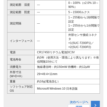
0～100%（±2.0% 10～
測定範囲 湿度
―
90%）
測定範囲 照度
―
5～15000ルクス
1～255秒から1秒間隔で
設定
測定間隔
―
1～255分から1分間隔で
設定
外部センサ接続コネク
タ
インターフェース
―
×1(SUC-T200P1)／
×2(SUC-T200P2)
電源
CR17450リチウム電池DC3V
約3年（使用方法・環境により異なります）※発
電池寿命
信間隔10分にて
消費電力
無線通信時：約150mW 待機時：約12μW
外形寸法
29×49.4×11mm
(W×D×H）
重量
約16g(電池含む）
ソフトウェア対応
Microsoft Windows 10 日本語版
OS