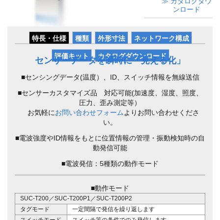
≫ カタログダウ
ンロード
特長・仕様
種類
外形寸法
ネットワーク構成
評価キット
カタログダウンロード
センサーデータを瞬時に「見える化」
■センシングデータ(温度）、ID、スイッチ情報を無線送信
■センサーカスタマイズ品 対応可能(加速度、湿度、照度、
圧力、歪み測定等）
お気軽に
お問い合わせフォーム
よりお問い合わせくださ
い。
■電波強度やID情報をもとに位置情報の管理・振動検知時の自
動発信可能
■電波発信：5種類の動作モード
■動作モード
SUC-T200／SUC-T200P1／SUC-T200P2
タグモード
一定間隔で発信を繰り返します
スイッチモード
スイッチ等の条件でのみ発信します