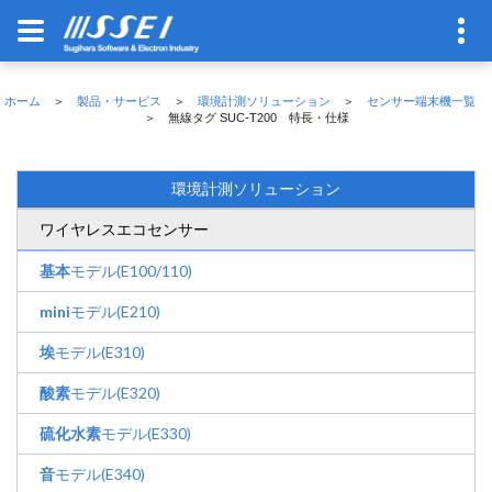
ホーム
＞
製品・サービス
＞
環境計測ソリューション
＞
センサー端末機一覧
＞ 無線タグ SUC-T200 特長・仕様
環境計測ソリューション
ワイヤレスエコセンサー
基本
モデル(E100/110)
mini
モデル(E210)
埃
モデル(E310)
酸素
モデル(E320)
硫化水素
モデル(E330)
音
モデル(E340)