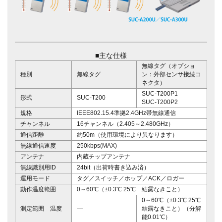
■主な仕様
無線タグ（オプショ
種別
無線タグ
ン：外部センサ接続コ
ネクタ）
SUC-T200P1
形式
SUC-T200
SUC-T200P2
規格
IEEE802.15.4準拠2.4GHz帯無線通信
チャンネル
16チャンネル（2.405～2.480GHz）
通信距離
約50m（使用環境により異なります）
無線通信速度
250kbps(MAX)
アンテナ
内蔵チップアンテナ
無線識別用ID
24bit（出荷時書き込み済）
運用モード
タグ／スイッチ／ホップ／ACK／ロガー
動作温度範囲
0～60℃（±0.3℃ 25℃ 結露なきこと）
0～60℃（±0.3℃ 25℃
測定範囲 温度
―
結露なきこと）（分解
能0.01℃）