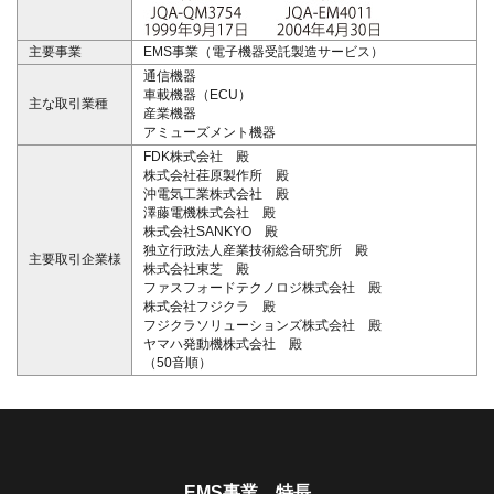
主要事業
EMS事業（電子機器受託製造サービス）
通信機器
車載機器（ECU）
主な取引業種
産業機器
アミューズメント機器
FDK株式会社 殿
株式会社荏原製作所 殿
沖電気工業株式会社 殿
澤藤電機株式会社 殿
株式会社SANKYO 殿
独立行政法人産業技術総合研究所 殿
主要取引企業様
株式会社東芝 殿
ファスフォードテクノロジ株式会社 殿
株式会社フジクラ 殿
フジクラソリューションズ株式会社 殿
ヤマハ発動機株式会社 殿
（50音順）
EMS事業 特長