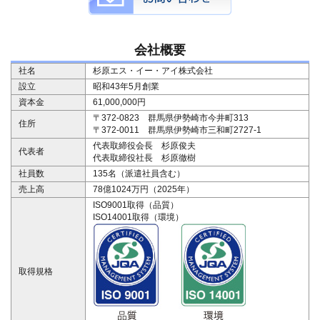
会社概要
社名
杉原エス・イー・アイ株式会社
設立
昭和43年5月創業
資本金
61,000,000円
〒372-0823 群馬県伊勢崎市今井町313
住所
〒372-0011 群馬県伊勢崎市三和町2727-1
代表取締役会長 杉原俊夫
代表者
代表取締役社長 杉原徹樹
社員数
135名（派遣社員含む）
売上高
78億1024万円（2025年）
ISO9001取得（品質）
ISO14001取得（環境）
取得規格