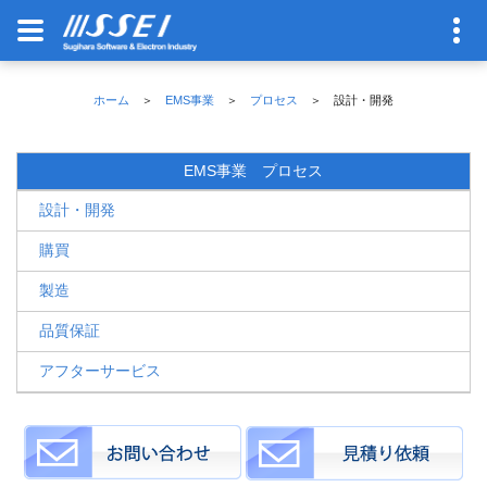
ホーム
＞
EMS事業
＞
プロセス
＞ 設計・開発
EMS事業 プロセス
設計・開発
購買
製造
品質保証
アフターサービス