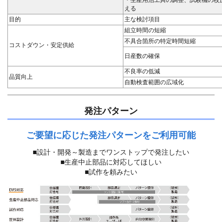
・生産用治工具の調整、試験機の校
える
目的
主な検討項目
組立時間の短縮
不具合箇所の特定時間短縮
コストダウン・安定供給
日産数の確保
不良率の低減
品質向上
自動検査範囲の広域化
発注パターン
ご要望に応じた発注パターンをご利用可能
■設計・開発～製造までワンストップで発注したい
■生産中止部品に対応してほしい
■試作を頼みたい