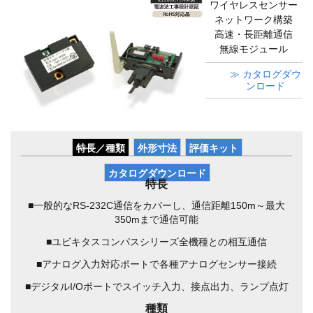
ワイヤレスセンサー
ネットワーク構築
高速・長距離通信
無線モジュール
≫ カタログダウ
ンロード
特長／種類
外形寸法
評価キット
カタログダウンロード
特長
■一般的なRS-232C通信をカバーし、通信距離150m～最大
350mまで通信可能
■ユビキタスコンパスシリーズ全機種との相互通信
■アナログ入力対応ポートで各種アナログセンサー接続
■デジタルI/Oポートでスイッチ入力、接点出力、ランプ点灯
種類