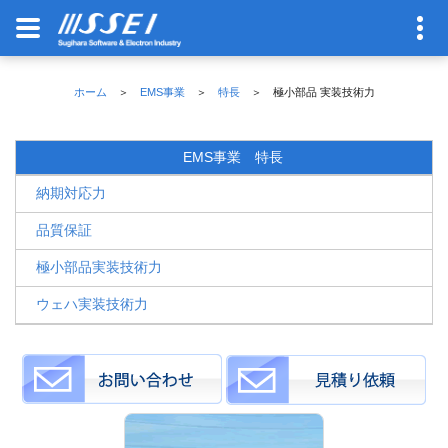
ホーム
＞
EMS事業
＞
特長
＞ 極小部品 実装技術力
EMS事業 特長
納期対応力
品質保証
極小部品実装技術力
ウェハ実装技術力