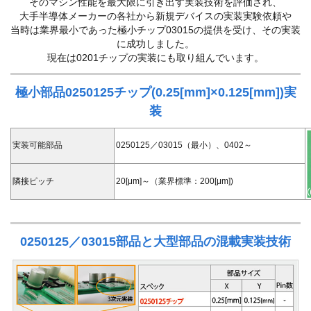
そのマシン性能を最大限に引き出す実装技術を評価され、
大手半導体メーカーの各社から新規デバイスの実装実験依頼や
当時は業界最小であった極小チップ03015の提供を受け、その実装
に成功しました。
現在は0201チップの実装にも取り組んでいます。
極小部品0250125チップ(0.25[mm]×0.125[mm])実
装
実装可能部品
0250125／03015（最小）、0402～
隣接ピッチ
20[μm]～（業界標準：200[μm])
0250125／03015部品と大型部品の混載実装技術