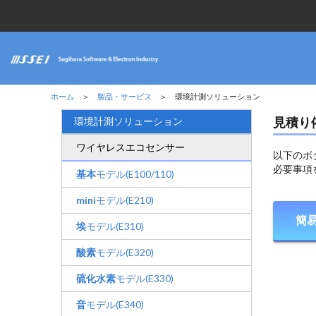
ホーム
＞
製品・サービス
＞ 環境計測ソリューション
環境計測ソリューション
見積り
ワイヤレスエコセンサー
以下のボ
必要事項
基本
モデル(E100/110)
mini
モデル(E210)
簡
埃
モデル(E310)
酸素
モデル(E320)
硫化水素
モデル(E330)
音
モデル(E340)