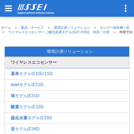
ホーム
＞
製品・サービス
＞
環境計測ソリューション
＞
センサー端末機一覧
＞
ワイヤレスエコセンサー 二酸化炭素モデル(SUC-E350) 特長・仕様
＞ 外形寸法
環境計測ソリューション
ワイヤレスエコセンサー
基本
モデル(E100/110)
mini
モデル(E210)
埃
モデル(E310)
酸素
モデル(E320)
硫化水素
モデル(E330)
音
モデル(E340)