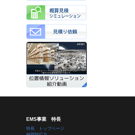
EMS事業 特長
特長 トップページ
納期対応力