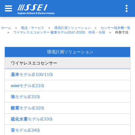
ホーム
＞
製品・サービス
＞
環境計測ソリューション
＞
センサー端末機一覧
＞
ワイヤレスエコセンサー 酸素モデル(SUC-E320) 特長・仕様
＞ 外形寸法
環境計測ソリューション
ワイヤレスエコセンサー
基本
モデル(E100/110)
mini
モデル(E210)
埃
モデル(E310)
酸素
モデル(E320)
硫化水素
モデル(E330)
音
モデル(E340)