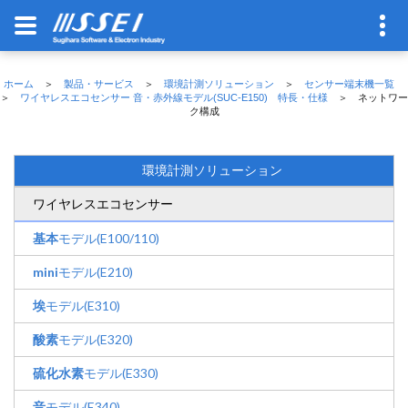
ホーム
＞
製品・サービス
＞
環境計測ソリューション
＞
センサー端末機一覧
＞
ワイヤレスエコセンサー 音・赤外線モデル(SUC-E150) 特長・仕様
＞ ネットワー
ク構成
環境計測ソリューション
ワイヤレスエコセンサー
基本
モデル(E100/110)
mini
モデル(E210)
埃
モデル(E310)
酸素
モデル(E320)
硫化水素
モデル(E330)
音
モデル(E340)