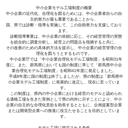
中小企業モデル工場制度の概要
中小企業の近代化、合理化を図るためには、中小企業者自らの自
主的努力が最も重要であることから、
国、県では診断・指導を実施して、この自助努力を支援しており
ます。
診断指導事業は、中小企業の依頼に応じ、その経営管理の実態
を総合的に調査分析し、経営上の問題点を指摘すると共に、
その改善のための具体的方法を提示し、中小企業の経営管理の合
理化を図ろうとするものです。
中小企業庁では「中小企業合理化モデル工場制度」を昭和31年
度に、また、群馬県においても国の制度に準じて 「群馬県中小企
業合理化モデル工場制度」を昭和41年度に発足しました。
平成8年度に国の制度は終了しましたが、県の制度は「群馬県中
小企業モデル工場制度」に発展的に改正し、現在に至っていま
す。
この制度は、県内の中小企業における経営のモデルと認められ
る適格工場を生きた実例として県の内外に示すことにより、中小
企業の自主的な合理化意欲を助長するとともに、企画提案型企業
または開発型企業への推進に役立たせることを目的としていま
す。
モデル工場に指定される条件